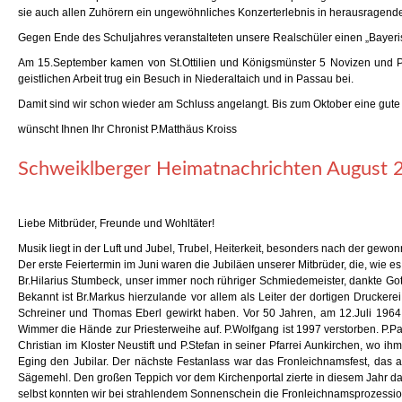
sie auch allen Zuhörern ein ungewöhnliches Konzerterlebnis in herausragender
Gegen Ende des Schuljahres veranstalteten unsere Realschüler einen „Bayerisc
Am 15.September kamen von St.Ottilien und Königsmünster 5 Novizen und Pos
geistlichen Arbeit trug ein Besuch in Niederaltaich und in Passau bei.
Damit sind wir schon wieder am Schluss angelangt. Bis zum Oktober eine gute 
wünscht Ihnen Ihr Chronist P.Matthäus Kroiss
Schweiklberger Heimatnachrichten August 
Liebe Mitbrüder, Freunde und Wohltäter!
Musik liegt in der Luft und Jubel, Trubel, Heiterkeit, besonders nach der gewo
Der erste Feiertermin im Juni waren die Jubiläen unserer Mitbrüder, die, wie es
Br.Hilarius Stumbeck, unser immer noch rühriger Schmiedemeister, dankte Gott 
Bekannt ist Br.Markus hierzulande vor allem als Leiter der dortigen Drucke
Schreiner und Thomas Eberl gewirkt haben. Vor 50 Jahren, am 12.Juli 1964, 
Wimmer die Hände zur Priesterweihe auf. P.Wolfgang ist 1997 verstorben. P.Pau
Christian im Kloster Neustift und P.Stefan in seiner Pfarrei Aunkirchen, wo ih
Eging den Jubilar. Der nächste Festanlass war das Fronleichnamsfest, das
Sägemehl. Den großen Teppich vor dem Kirchenportal zierte in diesem Jahr da
selbst konnten wir bei strahlendem Sonnenschein die Fronleichnamsprozessio