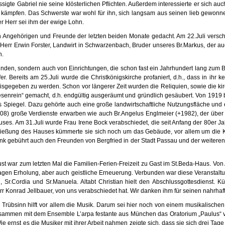
ssigte Gabriel nie seine klösterlichen Pflichten. Außerdem interessierte er sich a
n kämpfen. Das Schwerste war wohl für ihn, sich langsam aus seinen lieb gewonn
er Herr sei ihm der ewige Lohn.
Angehörigen und Freunde der letzten beiden Monate gedacht. Am 22.Juli verschi
b Herr Erwin Forster, Landwirt in Schwarzenbach, Bruder unseres Br.Markus, der a
n.
unden, sondern auch von Einrichtungen, die schon fast ein Jahrhundert lang zum
Bereits am 25.Juli wurde die Christkönigskirche profaniert, d.h., dass in ihr k
reisgegeben zu werden. Schon vor längerer Zeit wurden die Reliquien, sowie die k
senrein“ gemacht, d.h. endgültig ausgeräumt und gründlich gesäubert. Von 1919 b
us Spiegel. Dazu gehörte auch eine große landwirtschaftliche Nutzungsfläche un
8) große Verdienste erwarben wie auch Br.Angelus Englmeier (+1982), der über 5
auses. Am 31.Juli wurde Frau Irene Bock verabschiedet, die seit Anfang der 80er J
ließung des Hauses kümmerte sie sich noch um das Gebäude, vor allem um die Ka
ank gebührt auch den Freunden von Bergfried in der Stadt Passau und der weitere
t war zum letzten Mal die Familien-Ferien-Freizeit zu Gast im St.Beda-Haus. Von
sttagen Erholung, aber auch geistliche Erneuerung. Verbunden war diese Veranstal
Sr.Cordia und Sr.Manuela. Altabt Christian hielt den Abschlussgottesdienst. Kün
r Konrad Jellbauer, von uns verabschiedet hat. Wir danken ihm für seinen nahrh
rübsinn hilft vor allem die Musik. Darum sei hier noch von einem musikalische
ammen mit dem Ensemble L’arpa festante aus München das Oratorium „Paulus“ von
nst es die Musiker mit ihrer Arbeit nahmen zeigte sich, dass sie sich drei Tage la