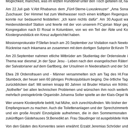
Möglichkeit, manches, was im letzten Rundbrief unter den Tisch gefallen ist, n
Am 22.Juli gab V.Abt Rhabanus dem „Fünf-Sterne-Luxuskreuzer“ „Ama Sonat
Zuschauer. Der Himmel hat zum Weihwasser noch einen kräftigen Regenguss da
konnte nur bedauernd feststellen: „Ich kann nichts dafür“. Am 30.August 
Heidenoldendorf Station und feierte mit der von unserem P.Cyprian Mayr ge
Kongregation nach El Rosal in Kolumbien, von wo ein Teil der Äbte und 
Klostergrundstück ein Kreuz aufgerichtet haben.
Missionsprokurator P.Stefan brach am 20.September zur Visitation nach Newt
Rückreise nach Inkamana an zusammen mit dem dortigen Subprior Br.Kevin Th
Am 20.September nahmen etliche Mitbrüder am Studientag der Ordensleute im 
Thema war diesmal „In der Spur Jesu - Leben nach den evangelischen Räten“.
der Salvatorianer auf dem Gartlberg, der Ursulinen in Niederaltaich und der 
Etwa 28 Ordensfrauen und - Männer versammelten sich am Tag des Hl.Franz
Stumbeck, der heuer sein 60 jähriges Professjubiläum beging. Die örtliche Tage
zurückblicken darf. Mit seinen knapp 80 Jahren ist Bruder Hilarius ein fröh
„Nothelfer“ bei allen technischen Problemen und wünschen ihm noch weiterh
mehrfach preisgekrönte Organistin Johanna Soller spielte an der Klais-Orgel
Wer unsere Klosterpforte betritt, hat Mühe, sich zurechtzufinden. Wo bisher d
Empfangsraum zu machen. Auch die Toilettenanlagen und der Sprechzimmerbere
und ein große Anzahl Einzelgäste aufnehmen, die in den Sommermonaten be
zukünftigen Gästehauses St.Benedikt an. Frau Staudinger ist ausgebildete Hote
Von den Gästen des Konventes seien erwähnt: Erzabt Jeremias Schröder und 