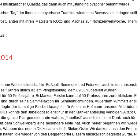
 musikalischer Qualität, das dann auch mit „standing ovations“ belohnt wurde.
hen Tag“,der ihnen die bayerische Tradition wieder ins Bewusstsein bringen sollt
tulanten mit ihren Magistern P.Otto und P.Jonas zur Novizenwerkwoche. Thema 
Zeit
2014
nnenen Weltmeisterschaft im Fußball. Sommerzeit ist Feierzeit, auch in den ansonst
 seit Jahren üblich ist, am Pfingstmontag, dem 09.Juni, gefeiert wurden.
für 60 Professjahre. Br.Markus Forster kann auf 50 Professjahre zurückblicken. Er 
rei und durch seine Sammelaktion für Schuleinrichtungen. Außerdem kümmert er s
legte der damalige Bischofskoadjutor Dr.Antonius Hofmann unseren Mitbrüdern A
lus konnte den Jubelgottesdienst nur in der Krankenabteilung verfolgen. Altabt Chr
m die ganze Pfarrgemeinde ein wahres „Jubelfest“ ausrichtete, zum Dank auch für d
 auf dem Schweiklberg eine besondere Note hat. Auch heuer begannen wir wied
s Wappen des neuen Diözesanbischofs Stefan Oster. Wir danken auch den Freunden
n halten, die wieder von den Deggendorfer Bläsern musikalisch begleitet wurde. 