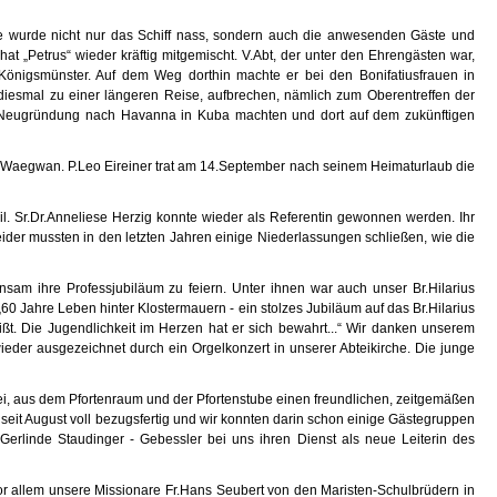
e wurde nicht nur das Schiff nass, sondern auch die anwesenden Gäste und
 „Petrus“ wieder kräftig mitgemischt. V.Abt, der unter den Ehrengästen war,
 Königsmünster. Auf dem Weg dorthin machte er bei den Bonifatiusfrauen in
diesmal zu einer längeren Reise, aufbrechen, nämlich zum Oberentreffen der
r Neugründung nach Havanna in Kuba machten und dort auf dem zukünftigen
h Waegwan. P.Leo Eireiner trat am 14.September nach seinem Heimaturlaub die
l. Sr.Dr.Anneliese Herzig konnte wieder als Referentin gewonnen werden. Ihr
der mussten in den letzten Jahren einige Niederlassungen schließen, wie die
m ihre Professjubiläum zu feiern. Unter ihnen war auch unser Br.Hilarius
„60 Jahre Leben hinter Klostermauern - ein stolzes Jubiläum auf das Br.Hilarius
ißt. Die Jugendlichkeit im Herzen hat er sich bewahrt...“ Wir danken unserem
der ausgezeichnet durch ein Orgelkonzert in unserer Abteikirche. Die junge
abei, aus dem Pfortenraum und der Pfortenstube einen freundlichen, zeitgemäßen
it August voll bezugsfertig und wir konnten darin schon einige Gästegruppen
rlinde Staudinger - Gebessler bei uns ihren Dienst als neue Leiterin des
r allem unsere Missionare Fr.Hans Seubert von den Maristen-Schulbrüdern in