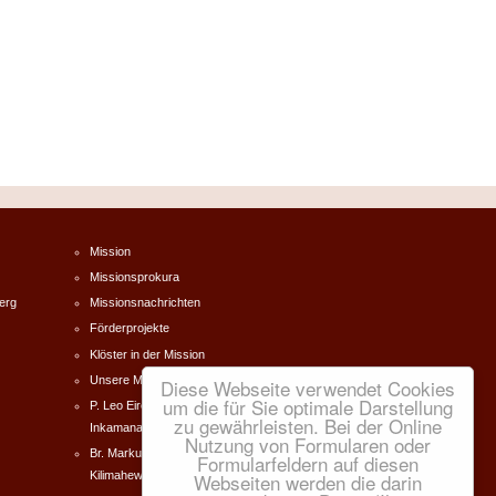
Mission
Missionsprokura
erg
Missionsnachrichten
Förderprojekte
Klöster in der Mission
Unsere Missionare
Diese Webseite verwendet Cookies
um die für Sie optimale Darstellung
P. Leo Eireiner Südafrika -
zu gewährleisten. Bei der Online
Inkamana
Nutzung von Formularen oder
Br. Markus Forster Tanzania -
Formularfeldern auf diesen
Webseiten werden die darin
Kilimahewa