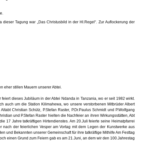
e.
dieser Tagung war „Das Christusbild in der Hl.Regel“. Zur Auflockerung der
en eher stillen Mauern unserer Abtei.
feiert dieses Jubiläum in der Abtei Ndanda in Tanzania, wo er seit 1982 wirkt.
ich auch um die Station Kilimahewa, wo unsere verstorbenen Mitbrüder Albert
ltabt Christian Schütz, P.Stefan Raster, P.Dr.Paulus Schmidt und P.Wolfgang
istian und P.Stefan Raster hielten die Nachfeier an ihren Wirkungsstätten, Abt
ie 17 Jahre tatkräftigen Hirtendienstes. Am 20.Juli feierte seine Heimatpfarrei
er nach der feierlichen Vesper am Vortag mit dem Legen der Kunstwerke aus
 und Bekannten unserer Gemeinschaft für ihre tatkräftige Mithilfe Am Festtag
Noch einen Grund zum Feiern gab es am 21.Juni, an dem wir den 100.Jahrestag