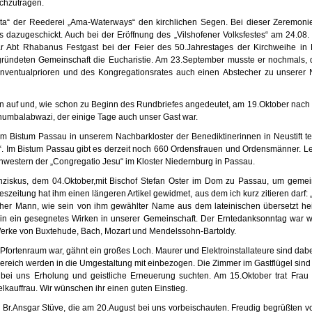
achzutragen.
a“ der Reederei „Ama-Waterways“ den kirchlichen Segen. Bei dieser Zeremoni
zugeschickt. Auch bei der Eröffnung des „Vilshofener Volksfestes“ am 24.08. hat
war Abt Rhabanus Festgast bei der Feier des 50.Jahrestages der Kirchweihe in
gründeten Gemeinschaft die Eucharistie. Am 23.September musste er nochmals, 
Konventualprioren und des Kongregationsrates auch einen Abstecher zu unsere
on auf und, wie schon zu Beginn des Rundbriefes angedeutet, am 19.Oktober nac
umbalabwazi, der einige Tage auch unser Gast war.
Bistum Passau in unserem Nachbarkloster der Benediktinerinnen in Neustift tei
 Im Bistum Passau gibt es derzeit noch 660 Ordensfrauen und Ordensmänner. Lei
Schwestern der „Congregatio Jesu“ im Kloster Niedernburg in Passau.
iskus, dem 04.Oktober,mit Bischof Stefan Oster im Dom zu Passau, um gemeinsa
szeitung hat ihm einen längeren Artikel gewidmet, aus dem ich kurz zitieren darf: 
licher Mann, wie sein von ihm gewählter Name aus dem lateinischen übersetzt he
in ein gesegnetes Wirken in unserer Gemeinschaft. Der Erntedanksonntag war wie
 Werke von Buxtehude, Bach, Mozart und Mendelssohn-Bartoldy.
er Pfortenraum war, gähnt ein großes Loch. Maurer und Elektroinstallateure sind d
ich werden in die Umgestaltung mit einbezogen. Die Zimmer im Gastflügel sind se
i uns Erholung und geistliche Erneuerung suchten. Am 15.Oktober trat Frau Ge
lkauffrau. Wir wünschen ihr einen guten Einstieg.
Br.Ansgar Stüve, die am 20.August bei uns vorbeischauten. Freudig begrüßten vo