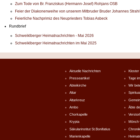
Zum Tode von Br. Franziskus (Hermann-Josef) Rohjans OSB
Feier der Diakonenweihe von unserem Mitbruder Bruder Johannes Strah
Feierliche Nachprimiz des Neupriesters Tobias Asbeck
Rundbrief
Schweiklberger Heimatnachrichten - Mai 2026
Schweiklberger Heimatnachrichten im Mai 2025
Aktuelle Nachrichten
Kloster
Presseartikel
Tage im
Abteikirche
Wir bet
Altar
Spiritual
Altarkreuz
Gemein
Ambo
Äbte de
Chorkapelle
Versto
Krypta
Mönch 
Säkularinstitut St.Bonifatius
Chronik
Marienkapelle
Heimat