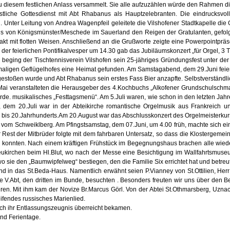
zu diesem festlichen Anlass versammelt. Sie alle aufzuzählen würde den Rahmen 
iche Gottesdienst mit Abt Rhabanus als Hauptzelebranten. Die eindrucksvolle
Unter Leitung von Andrea Wagenpfeil geleitete die Vilshofener Stadtkapelle die
aus von Königsmünster/Meschede im Sauerland den Reigen der Gratulanten, gefolg
kt mit flotten Weisen. Anschließend an die Grußworte zeigte eine Powerpointpräs
er feierlichen Pontifikalvesper um 14.30 gab das Jubiläumskonzert „für Orgel, 
i beging der Tischtennisverein Vilshofen sein 25-jähriges Gründungsfest unter de
hemaligen Geflügelhofes eine Heimat gefunden. Am Samstagabend, dem 29.Juni fei
 angestoßen wurde und Abt Rhabanus sein erstes Fass Bier anzapfte. Selbstverständ
ai veranstalteten die Herausgeber des 4.Kochbuchs „Alkofener Grundschulschmanke
. musikalisches „Festtagsmenü“. Am 5.Juli waren, wie schon in den letzten Jahr
, dem 20.Juli war in der Abteikirche romantische Orgelmusik aus Frankreich u
bis 20.Jahrhunderts.Am 20.August war das Abschlusskonzert des Orgelmeisterkurs
 vom Schweiklberg. Am Pfingstsamstag, dem 07.Juni, um 4.00 früh, machte sich 
est der Mitbrüder folgte mit dem fahrbaren Untersatz, so dass die Klostergemeins
konnten. Nach einem kräftigen Frühstück im Begegnungshaus brachen alle wieder 
Neukirchen beim Hl.Blut, wo nach der Messe eine Besichtigung im Wallfahrtsmus
o sie den „Baumwipfelweg“ bestiegen, den die Familie Six errichtet hat und betreut
nd in das St.Beda-Haus. Namentlich erwähnt seien P.Vianney von St.Ottilien, H
die V.Abt, den dritten im Bunde, besuchten . Besonders freuten wir uns über den 
ren. Mit ihm kam der Novize Br.Marcus Görl. Von der Abtei St.Othmarsberg, Uznac
ifendes russisches Marienlied.
lich ihr Entlassungszeugnis überreicht bekamen.
und Ferientage.