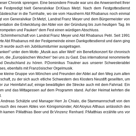
dieser Chronik sprengen. Eine besondere Freude war uns die Anwesenheit Ihrer
 Festpredigt hielt Generalvikar Dr.Klaus Metzl. Nach dem Festgottesdienst
 Gästeschar in die Turnhalle, wo sie vom Hausherrn Abt Rhabanus noch einmal
t von Generalvikar Dr.Metzl, Landrat Franz Meyer und dem Bürgermeister von
entation die Entwicklung der Abtei von der Gründung bis zum heutigen Tag. Im
3 Trompeten und Pauken“ dem Fest einen würdigen Abschluss.
r Schirmherrschaft von Landrat Franz Meyer und Abt Rhabanus Petri. Seit 1991
erte Abt Rhabanus mit der Festgemeinde einen Dankgottesdienst und dann ging
lich wurde auch ein Jubiläumsturnier ausgetragen.
rl“ unter dem Motto „Musik aus aller Welt“ ein Benefizkonzert für chronisch
en, die „Europäischen Wochen“ bei uns zu Gast. Das international renommierte
nd Deutschland zu hören. P.Dominikus Trautner aus unserer Schwesterabtei
es, ebenfalls mit Französischer Orgelmusik.
eine kleine Gruppe von Mönchen und Freunden der Abtei auf den Weg zum alten
chaft, zu der sich auch etliche Schwestern des Klosters Neustift gesellten, um
zur Heimfahrt auf, einige bewältigten die Strecke auch mit dem Fahrrad. Ein
eum und das Mittagessen auf dem Programm stand. Auf der Heimat kehrten die
.
err Andreas Schätzle und Manager Herr Jo Chialo, die Stammannschaft von den
Besuch des neuen Abtes von Königsmünster, Abt Aloyius Althaus anlässlich des
h kamen P.Matthias Beer und Br.Vinzenz Renhard. P.Matthias erzählte uns vor