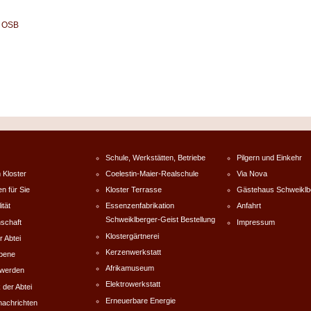
l OSB
Schule, Werkstätten, Betriebe
Pilgern und Einkehr
 Kloster
Coelestin-Maier-Realschule
Via Nova
en für Sie
Kloster Terrasse
Gästehaus Schweiklb
ität
Essenzenfabrikation
Anfahrt
Schweiklberger-Geist Bestellung
schaft
Impressum
Klostergärtnerei
r Abtei
Kerzenwerkstatt
rbene
Afrikamuseum
werden
Elektrowerkstatt
 der Abtei
Erneuerbare Energie
nachrichten