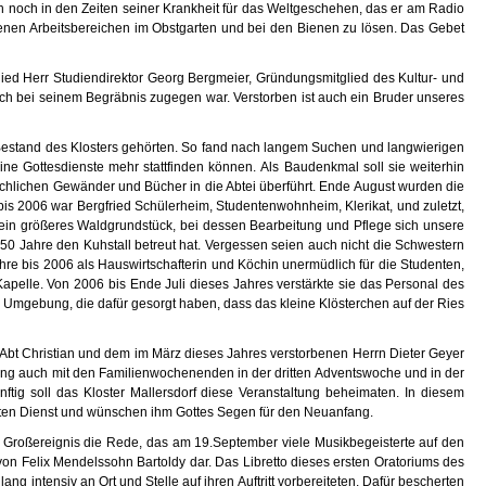
uch noch in den Zeiten seiner Krankheit für das Weltgeschehen, das er am Radio
enen Arbeitsbereichen im Obstgarten und bei den Bienen zu lösen. Das Gebet
ed Herr Studiendirektor Georg Bergmeier, Gründungsmitglied des Kultur- und
uch bei seinem Begräbnis zugegen war. Verstorben ist auch ein Bruder unseres
 Bestand des Klosters gehörten. So fand nach langem Suchen und langwierigen
eine Gottesdienste mehr stattfinden können. Als Baudenkmal soll sie weiterhin
irchlichen Gewänder und Bücher in die Abtei überführt. Ende August wurden die
is 2006 war Bergfried Schülerheim, Studentenwohnheim, Klerikat, und zuletzt,
d ein größeres Waldgrundstück, bei dessen Bearbeitung und Pflege sich unsere
0 Jahre den Kuhstall betreut hat. Vergessen seien auch nicht die Schwestern
ahre bis 2006 als Hauswirtschafterin und Köchin unermüdlich für die Studenten,
pelle. Von 2006 bis Ende Juli dieses Jahres verstärkte sie das Personal des
n Umgebung, die dafür gesorgt haben, dass das kleine Klösterchen auf der Ries
 Abt Christian und dem im März dieses Jahres verstorbenen Herrn Dieter Geyer
tung auch mit den Familienwochenenden in der dritten Adventswoche und in der
ftig soll das Kloster Mallersdorf diese Veranstaltung beheimaten. In diesem
aften Dienst und wünschen ihm Gottes Segen für den Neuanfang.
n Großereignis die Rede, das am 19.September viele Musikbegeisterte auf den
 Felix Mendelssohn Bartoldy dar. Das Libretto dieses ersten Oratoriums des
ng intensiv an Ort und Stelle auf ihren Auftritt vorbereiteten. Dafür bescherten