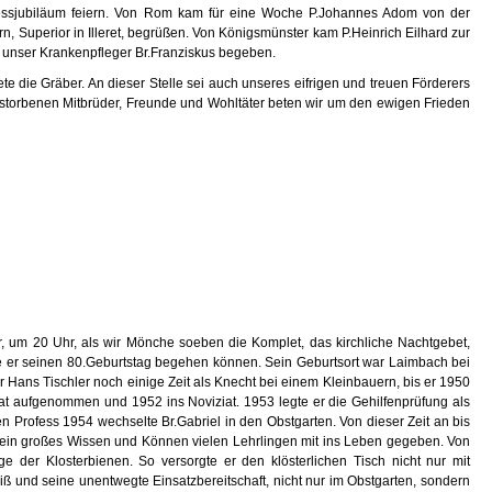
rofessjubiläum feiern. Von Rom kam für eine Woche P.Johannes Adom von der
 Superior in Illeret, begrüßen. Von Königsmünster kam P.Heinrich Eilhard zur
 unser Krankenpfleger Br.Franziskus begeben.
die Gräber. An dieser Stelle sei auch unseres eifrigen und treuen Förderers
verstorbenen Mitbrüder, Freunde und Wohltäter beten wir um den ewigen Frieden
 um 20 Uhr, als wir Mönche soeben die Komplet, das kirchliche Nachtgebet,
e er seinen 80.Geburtstag begehen können. Sein Geburtsort war Laimbach bei
r Hans Tischler noch einige Zeit als Knecht bei einem Kleinbauern, bis er 1950
lat aufgenommen und 1952 ins Noviziat. 1953 legte er die Gehilfenprüfung als
n Profess 1954 wechselte Br.Gabriel in den Obstgarten. Von dieser Zeit an bis
ch sein großes Wissen und Können vielen Lehrlingen mit ins Leben gegeben. Von
 der Klosterbienen. So versorgte er den klösterlichen Tisch nicht nur mit
und seine unentwegte Einsatzbereitschaft, nicht nur im Obstgarten, sondern