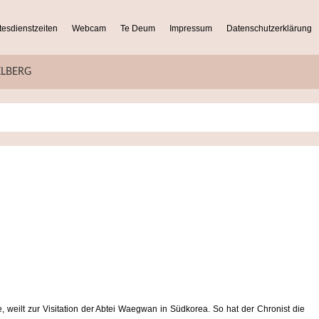
tesdienstzeiten
Webcam
Te Deum
Impressum
Datenschutzerklärung
KLBERG
, weilt zur Visitation der Abtei Waegwan in Südkorea. So hat der Chronist die