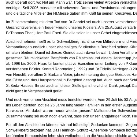
auch überall dort, wo Not am Mann war. Trotz seiner vielen Arbeiten vernachlä
verfolgte. Seit 2006 musste er mit schweren Darm -und Prostataerkrankunge
und die tägliche Mitfeier der Hl.Messe gaben ihm Kraft für seinen Kreuzweg. D
Im Zusammenhang mit dem Tod von Br.Gabriel sei auch unserer verstorbenen 
Geschichtsvereins, ein treuer Freund unseres Klosters. Am 25.August verstar
Br.Thomas Eberl, Herr Paul Eberl. Sie alle seien in unser Gebet eingeschlosse
Abschied nehmen heißt es für Schweiklberg nicht nur von Mitbrüdern und Fre
Verhandlungen endlich unser ehemaliges Studienhaus Bergfried seinen Käufer. 
erhalten bleiben. Damit ist dieses Kleinod auch davor bewahrt, dem Verfall p
gesamten Räumlichkeiten Bergfrieds von P.Matthias und einem Helfertrupp „be
ab 1996 bis 2006, Haus für kontemplative Exerzitien unter Leitung von P.Kla
verstorbenen Brüder Konrad Rohrmeier (+1992) und Br.Fidelis Herdegen (+200
von Neustift, vor allem Sr.Barbara Meier, jahrzehntelang der gute Geist des H
die Gäste und das Hauspersonal in Bergfried gesorgt hat. Auch nach der Sch
St.Beda-Hauses. Ihr sei auch an dieser Stelle ganz herzlicher Dank gesagt. D
nicht ganz in Vergessenheit geriet.
Und noch von einem Abschied muss berichtet werden. Vom 29.Juli bis 03.Augus
ins Leben gerufen, bot sie 25 Jahre lang vielen Familien in den ersten Augu
Karwoche. Mit dabei waren heuer wieder „unsere“ Mallersdorfer Schwestern, 
Zusammenhang sei auch noch erwähnt, dass sich unser langjähriger Koch, Her
Bei all den Abschieden könnten wir auf trübselige Gedanken kommen. Gegen T
Schweiklberg gezogen hat. Das Heinrich- Schütz –Ensemble Vornbach bot zus
berühmten Komponisten lehnt sich weitgehend an die Apostelgeschichte an. Wie er