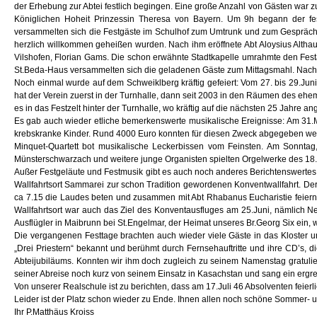
der Erhebung zur Abtei festlich begingen. Eine große Anzahl von Gästen war 
Königlichen Hoheit Prinzessin Theresa von Bayern. Um 9h begann der festl
versammelten sich die Festgäste im Schulhof zum Umtrunk und zum Gespräch. 
herzlich willkommen geheißen wurden. Nach ihm eröffnete Abt Aloysius Alth
Vilshofen, Florian Gams. Die schon erwähnte Stadtkapelle umrahmte den Festa
St.Beda-Haus versammelten sich die geladenen Gäste zum Mittagsmahl. Nach d
Noch einmal wurde auf dem Schweiklberg kräftig gefeiert: Vom 27. bis 29.Jun
hat der Verein zuerst in der Turnhalle, dann seit 2003 in den Räumen des e
es in das Festzelt hinter der Turnhalle, wo kräftig auf die nächsten 25 Jahre
Es gab auch wieder etliche bemerkenswerte musikalische Ereignisse: Am 31.M
krebskranke Kinder. Rund 4000 Euro konnten für diesen Zweck abgegeben werde
Minquet-Quartett bot musikalische Leckerbissen vom Feinsten. Am Sonntag
Münsterschwarzach und weitere junge Organisten spielten Orgelwerke des 18. 
Außer Festgeläute und Festmusik gibt es auch noch anderes Berichtenswertes
Wallfahrtsort Sammarei zur schon Tradition gewordenen Konventwallfahrt. Der R
ca 7.15 die Laudes beten und zusammen mit Abt Rhabanus Eucharistie feiern 
Wallfahrtsort war auch das Ziel des Konventausfluges am 25.Juni, nämlich 
Ausflügler in Maibrunn bei St.Engelmar, der Heimat unseres Br.Georg Six ein, w
Die vergangenen Festtage brachten auch wieder viele Gäste in das Kloster u
„Drei Priestern“ bekannt und berühmt durch Fernsehauftritte und ihre CD’s, 
Abteijubiläums. Konnten wir ihm doch zugleich zu seinem Namenstag gratulie
seiner Abreise noch kurz von seinem Einsatz in Kasachstan und sang ein ergre
Von unserer Realschule ist zu berichten, dass am 17.Juli 46 Absolventen feier
Leider ist der Platz schon wieder zu Ende. Ihnen allen noch schöne Sommer- 
Ihr P.Matthäus Kroiss