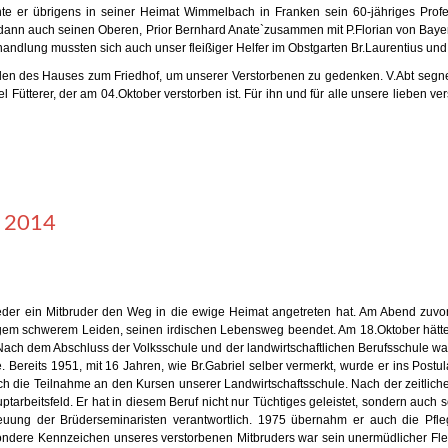
konnte er übrigens in seiner Heimat Wimmelbach in Franken sein 60-jähriges P
ann auch seinen Oberen, Prior Bernhard Anate`zusammen mit P.Florian von Bayern,
ndlung mussten sich auch unser fleißiger Helfer im Obstgarten Br.Laurentius und
 des Hauses zum Friedhof, um unserer Verstorbenen zu gedenken. V.Abt segnete 
Fütterer, der am 04.Oktober verstorben ist. Für ihn und für alle unsere lieben 
r 2014
er ein Mitbruder den Weg in die ewige Heimat angetreten hat. Am Abend zuvor,
langem schwerem Leiden, seinen irdischen Lebensweg beendet. Am 18.Oktober hätt
 Nach dem Abschluss der Volksschule und der landwirtschaftlichen Berufsschule wa
Bereits 1951, mit 16 Jahren, wie Br.Gabriel selber vermerkt, wurde er ins Postu
rch die Teilnahme an den Kursen unserer Landwirtschaftsschule. Nach der zeitliche
ptarbeitsfeld. Er hat in diesem Beruf nicht nur Tüchtiges geleistet, sondern au
euung der Brüderseminaristen verantwortlich. 1975 übernahm er auch die Pflege
ere Kennzeichen unseres verstorbenen Mitbruders war sein unermüdlicher Fleiß 