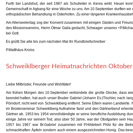
Furth bei Landshut, der seit 1987 als Schulleiter in Kenia wirkt. Heuer 
Gemeinschaft in Agbang für eine Woche zu uns. Am 10.September durften wir d
orthopädischen Behandlung in Osterhofen. Zu einer längeren Krankenhausbeha
Am Allerseelentag zog der Konvent zusammen mit einigen Gästen und Freunden
des Missionsvereins, Herrn Otmar Galla gedacht, Schwager unseres +P.Michael 
bei Gott.
Es grüßt Sie alle bis zum nächsten Mal Ihr Rundbriefschreiber
P.Matthäus Kroiss
Schweiklberger Heimatnachrichten Oktobe
Liebe Mitbrüder, Freunde und Wohltäter!
Am frühen Morgen des 10.September verkündete die große Glocke, dass wied
beendet hatten, hat auch unser Bruder Gabriel (Johann Ev.)Tischler, nach 
Pörndorf, nicht weit von Schweiklberg entfernt. Seine Eltern waren Landwirte.
im Brüderseminar Schweiklberg Aufnahme fand und den Gärtnerberuf erlernte. 
Gärtner ab. 1953 bis 1954 vervollständigte er seine berufliche Ausbildung du
einige Jahre vor seinem Tod, also über 50 Jahre, war der Obstgarten sein Hau
1957 bis 1967 war Br.Gabriel zusammen mit P.Hildebert Plötz für die Betr
schmackhaften Äpfeln sondern auch einem ausgezeichneten Honig. Das besond