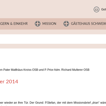
Got
LGERN & EINKEHR
MISSION
GÄSTEHAUS SCHWEI
n Pater Matthäus Kroiss OSB und P. Prior Adm. Richard Multerer OSB
ber 2014
 wieder an Ihre Tür. Der Grund: P.Stefan, der mit dem Missionsbrief „dran“ wäre