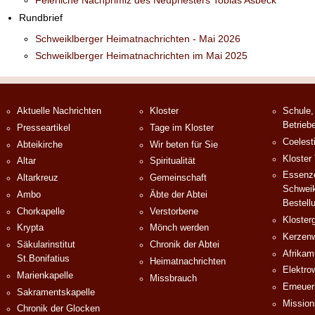
Rundbrief
Schweiklberger Heimatnachrichten - Mai 2026
Schweiklberger Heimatnachrichten im Mai 2025
Aktuelle Nachrichten
Kloster
Schule,
Betrieb
Presseartikel
Tage im Kloster
Coelest
Abteikirche
Wir beten für Sie
Kloster
Altar
Spiritualität
Essenze
Altarkreuz
Gemeinschaft
Schweik
Ambo
Äbte der Abtei
Bestell
Chorkapelle
Verstorbene
Klosterg
Krypta
Mönch werden
Kerzenw
Säkularinstitut
Chronik der Abtei
Afrika
St.Bonifatius
Heimatnachrichten
Elektro
Marienkapelle
Missbrauch
Erneuer
Sakramentskapelle
Mission
Chronik der Glocken