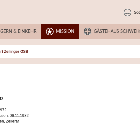
Got
LGERN & EINKEHR
MISSION
GÄSTEHAUS SCHWEI
rt Zeilinger OSB
43
1972
sion: 06.11.1982
en, Zellerar