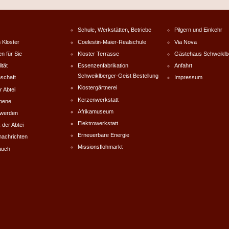
Schule, Werkstätten, Betriebe
Pilgern und Einkehr
 Kloster
Coelestin-Maier-Realschule
Via Nova
en für Sie
Kloster Terrasse
Gästehaus Schweiklb
ität
Essenzenfabrikation
Anfahrt
Schweiklberger-Geist Bestellung
schaft
Impressum
Klostergärtnerei
r Abtei
Kerzenwerkstatt
rbene
Afrikamuseum
werden
Elektrowerkstatt
 der Abtei
Erneuerbare Energie
nachrichten
Missionsflohmarkt
auch