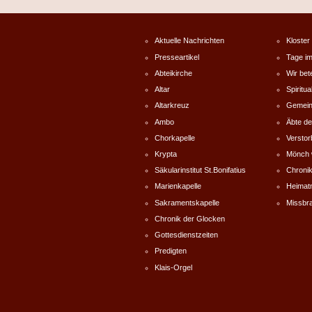
Aktuelle Nachrichten
Kloster
Presseartikel
Tage im
Abteikirche
Wir bet
Altar
Spiritual
Altarkreuz
Gemein
Ambo
Äbte de
Chorkapelle
Versto
Krypta
Mönch 
Säkularinstitut St.Bonifatius
Chronik
Marienkapelle
Heimat
Sakramentskapelle
Missbr
Chronik der Glocken
Gottesdienstzeiten
Predigten
Klais-Orgel