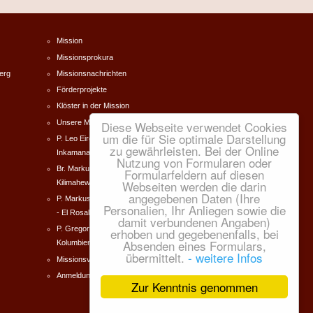
Mission
Missionsprokura
erg
Missionsnachrichten
Förderprojekte
Klöster in der Mission
Unsere Missionare
Diese Webseite verwendet Cookies
um die für Sie optimale Darstellung
P. Leo Eireiner Südafrika -
zu gewährleisten. Bei der Online
Inkamana
Nutzung von Formularen oder
Br. Markus Forster Tanzania -
Formularfeldern auf diesen
Webseiten werden die darin
Kilimahewa
angegebenen Daten (Ihre
P. Markus Dworschak Kolumbien
Personalien, Ihr Anliegen sowie die
- El Rosal
damit verbundenen Angaben)
P. Gregor Norbert Zeilinger
erhoben und gegebenenfalls, bei
Absenden eines Formulars,
Kolumbien - El Rosal
übermittelt.
- weitere Infos
Missionsverein e.V.
Anmeldung
Zur Kenntnis genommen