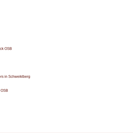
uck OSB
rs in Schweiklberg
l OSB