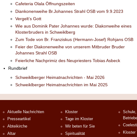
Cafeteria Olala Öffnungszeiten
Diankonenweihe Br.Johannes Strahl OSB vom 9.9.2023
Vergelt’s Gott
Wie aus Dominik Pater Johannes wurde: Diakonweihe eines
Klosterbruders in Schweiklberg
Zum Tode von Br. Franziskus (Hermann-Josef) Rohjans OSB
Feier der Diakonenweihe von unserem Mitbruder Bruder
Johannes Strahl OSB
Feierliche Nachprimiz des Neupriesters Tobias Asbeck
Rundbrief
Schweiklberger Heimatnachrichten - Mai 2026
Schweiklberger Heimatnachrichten im Mai 2025
Aktuelle Nachrichten
Kloster
Schule,
Betrieb
Presseartikel
Tage im Kloster
Coelest
Abteikirche
Wir beten für Sie
Kloster
Altar
Spiritualität