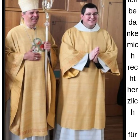
be
da
nke
mic
h
rec
ht
her
zlic
h
für