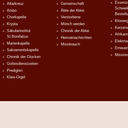
Essenze
Altarkreuz
Gemeinschaft
Schweik
Ambo
Äbte der Abtei
Bestell
Chorkapelle
Verstorbene
Klosterg
Krypta
Mönch werden
Kerzenw
Säkularinstitut
Chronik der Abtei
Afrika
St.Bonifatius
Heimatnachrichten
Elektro
Marienkapelle
Missbrauch
Erneuer
Sakramentskapelle
Mission
Chronik der Glocken
Gottesdienstzeiten
Predigten
Klais-Orgel