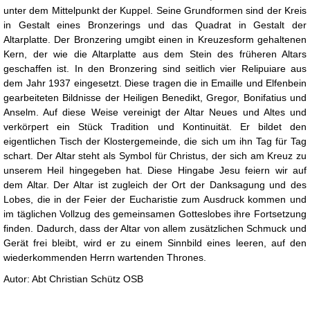
unter dem Mittelpunkt der Kuppel. Seine Grundformen sind der Kreis
in Gestalt eines Bronzerings und das Quadrat in Gestalt der
Altarplatte. Der Bronzering umgibt einen in Kreuzesform gehaltenen
Kern, der wie die Altarplatte aus dem Stein des früheren Altars
geschaffen ist. In den Bronzering sind seitlich vier Relipuiare aus
dem Jahr 1937 eingesetzt. Diese tragen die in Emaille und Elfenbein
gearbeiteten Bildnisse der Heiligen Benedikt, Gregor, Bonifatius und
Anselm. Auf diese Weise vereinigt der Altar Neues und Altes und
verkörpert ein Stück Tradition und Kontinuität. Er bildet den
eigentlichen Tisch der Klostergemeinde, die sich um ihn Tag für Tag
schart. Der Altar steht als Symbol für Christus, der sich am Kreuz zu
unserem Heil hingegeben hat. Diese Hingabe Jesu feiern wir auf
dem Altar. Der Altar ist zugleich der Ort der Danksagung und des
Lobes, die in der Feier der Eucharistie zum Ausdruck kommen und
im täglichen Vollzug des gemeinsamen Gotteslobes ihre Fortsetzung
finden. Dadurch, dass der Altar von allem zusätzlichen Schmuck und
Gerät frei bleibt, wird er zu einem Sinnbild eines leeren, auf den
wiederkommenden Herrn wartenden Thrones.
Autor: Abt Christian Schütz OSB