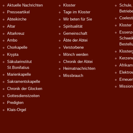
Aktuelle Nachrichten
Kloster
Schule,
Betrieb
Presseartikel
Tage im Kloster
Coelest
Abteikirche
Wir beten für Sie
Kloster
Altar
Spiritualität
Essenze
Altarkreuz
Gemeinschaft
Schweik
Ambo
Äbte der Abtei
Bestell
Chorkapelle
Verstorbene
Klosterg
Krypta
Mönch werden
Kerzenw
Säkularinstitut
Chronik der Abtei
Afrika
St.Bonifatius
Heimatnachrichten
Elektro
Marienkapelle
Missbrauch
Erneuer
Sakramentskapelle
Mission
Chronik der Glocken
Gottesdienstzeiten
Predigten
Klais-Orgel