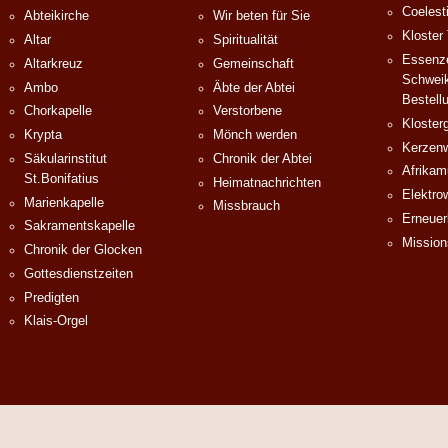
Coelest
Abteikirche
Wir beten für Sie
Kloster
Altar
Spiritualität
Essenze
Altarkreuz
Gemeinschaft
Schweik
Ambo
Äbte der Abtei
Bestell
Chorkapelle
Verstorbene
Klosterg
Krypta
Mönch werden
Kerzenw
Säkularinstitut
Chronik der Abtei
Afrika
St.Bonifatius
Heimatnachrichten
Elektro
Marienkapelle
Missbrauch
Erneuer
Sakramentskapelle
Mission
Chronik der Glocken
Gottesdienstzeiten
Predigten
Klais-Orgel