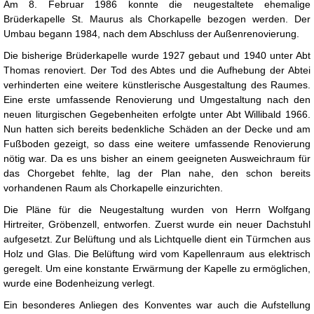
Am 8. Februar 1986 konnte die neugestaltete ehemalige
Brüderkapelle St. Maurus als Chorkapelle bezogen werden. Der
Umbau begann 1984, nach dem Abschluss der Außenrenovierung.
Die bisherige Brüderkapelle wurde 1927 gebaut und 1940 unter Abt
Thomas renoviert. Der Tod des Abtes und die Aufhebung der Abtei
verhinderten eine weitere künstlerische Ausgestaltung des Raumes.
Eine erste umfassende Renovierung und Umgestaltung nach den
neuen liturgischen Gegebenheiten erfolgte unter Abt Willibald 1966.
Nun hatten sich bereits bedenkliche Schäden an der Decke und am
Fußboden gezeigt, so dass eine weitere umfassende Renovierung
nötig war. Da es uns bisher an einem geeigneten Ausweichraum für
das Chorgebet fehlte, lag der Plan nahe, den schon bereits
vorhandenen Raum als Chorkapelle einzurichten.
Die Pläne für die Neugestaltung wurden von Herrn Wolfgang
Hirtreiter, Gröbenzell, entworfen. Zuerst wurde ein neuer Dachstuhl
aufgesetzt. Zur Belüftung und als Lichtquelle dient ein Türmchen aus
Holz und Glas. Die Belüftung wird vom Kapellenraum aus elektrisch
geregelt. Um eine konstante Erwärmung der Kapelle zu ermöglichen,
wurde eine Bodenheizung verlegt.
Ein besonderes Anliegen des Konventes war auch die Aufstellung