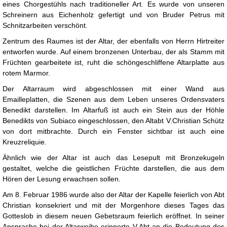
eines Chorgestühls nach traditioneller Art. Es wurde von unseren
Schreinern aus Eichenholz gefertigt und von Bruder Petrus mit
Schnitzarbeiten verschönt.
Zentrum des Raumes ist der Altar, der ebenfalls von Herrn Hirtreiter
entworfen wurde. Auf einem bronzenen Unterbau, der als Stamm mit
Früchten gearbeitete ist, ruht die schöngeschliffene Altarplatte aus
rotem Marmor.
Der Altarraum wird abgeschlossen mit einer Wand aus
Emailleplatten, die Szenen aus dem Leben unseres Ordensvaters
Benedikt darstellen. Im Altarfuß ist auch ein Stein aus der Höhle
Benedikts von Subiaco eingeschlossen, den Altabt V.Christian Schütz
von dort mitbrachte. Durch ein Fenster sichtbar ist auch eine
Kreuzreliquie.
Ähnlich wie der Altar ist auch das Lesepult mit Bronzekugeln
gestaltet, welche die geistlichen Früchte darstellen, die aus dem
Hören der Lesung erwachsen sollen.
Am 8. Februar 1986 wurde also der Altar der Kapelle feierlich von Abt
Christian konsekriert und mit der Morgenhore dieses Tages das
Gotteslob in diesem neuen Gebetsraum feierlich eröffnet. In seiner
Ansprache bei der Altarweihe erinnerte V.Abt an die Bedeutung des