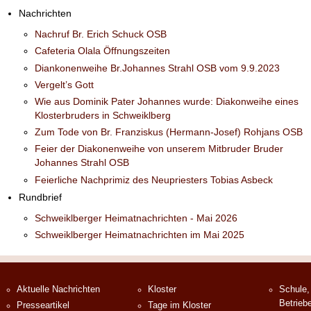
Nachrichten
Nachruf Br. Erich Schuck OSB
Cafeteria Olala Öffnungszeiten
Diankonenweihe Br.Johannes Strahl OSB vom 9.9.2023
Vergelt’s Gott
Wie aus Dominik Pater Johannes wurde: Diakonweihe eines
Klosterbruders in Schweiklberg
Zum Tode von Br. Franziskus (Hermann-Josef) Rohjans OSB
Feier der Diakonenweihe von unserem Mitbruder Bruder
Johannes Strahl OSB
Feierliche Nachprimiz des Neupriesters Tobias Asbeck
Rundbrief
Schweiklberger Heimatnachrichten - Mai 2026
Schweiklberger Heimatnachrichten im Mai 2025
Aktuelle Nachrichten
Kloster
Schule,
Betrieb
Presseartikel
Tage im Kloster