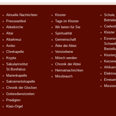
Aktuelle Nachrichten
Kloster
Schule,
Betrieb
Presseartikel
Tage im Kloster
Coelest
Abteikirche
Wir beten für Sie
Kloster
Altar
Spiritualität
Essenze
Altarkreuz
Gemeinschaft
Schweik
Ambo
Äbte der Abtei
Bestell
Chorkapelle
Verstorbene
Klosterg
Krypta
Mönch werden
Kerzenw
Säkularinstitut
Chronik der Abtei
Afrika
St.Bonifatius
Heimatnachrichten
Elektro
Marienkapelle
Missbrauch
Erneuer
Sakramentskapelle
Mission
Chronik der Glocken
Gottesdienstzeiten
Predigten
Klais-Orgel