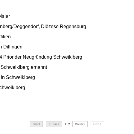
Maier
rnberg/Deggendorf, Diözese Regensburg
tilien
n Dillingen
4 Prior der Neugründung Schweiklberg
 Schweiklberg ernannt
 in Schweiklberg
chweiklberg
Start
Zurück
1
2
Weiter
Ende