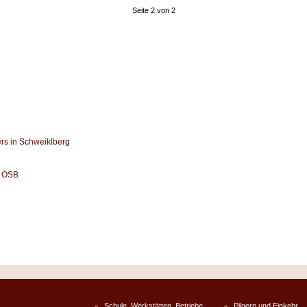
Seite 2 von 2
rs in Schweiklberg
l OSB
Schule, Werkstätten, Betriebe
Pilgern und Einkehr