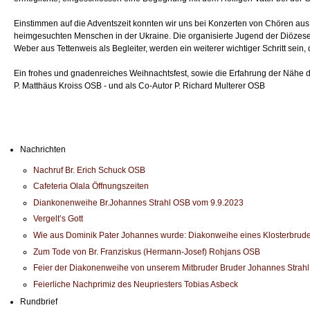
Einstimmen auf die Adventszeit konnten wir uns bei Konzerten von Chören aus 
heimgesuchten Menschen in der Ukraine. Die organisierte Jugend der Diözese Pa
Weber aus Tettenweis als Begleiter, werden ein weiterer wichtiger Schritt sei
Ein frohes und gnadenreiches Weihnachtsfest, sowie die Erfahrung der Nähe 
P. Matthäus Kroiss OSB - und als Co-Autor P. Richard Multerer OSB
Nachrichten
Nachruf Br. Erich Schuck OSB
Cafeteria Olala Öffnungszeiten
Diankonenweihe Br.Johannes Strahl OSB vom 9.9.2023
Vergelt’s Gott
Wie aus Dominik Pater Johannes wurde: Diakonweihe eines Klosterbrude
Zum Tode von Br. Franziskus (Hermann-Josef) Rohjans OSB
Feier der Diakonenweihe von unserem Mitbruder Bruder Johannes Strah
Feierliche Nachprimiz des Neupriesters Tobias Asbeck
Rundbrief