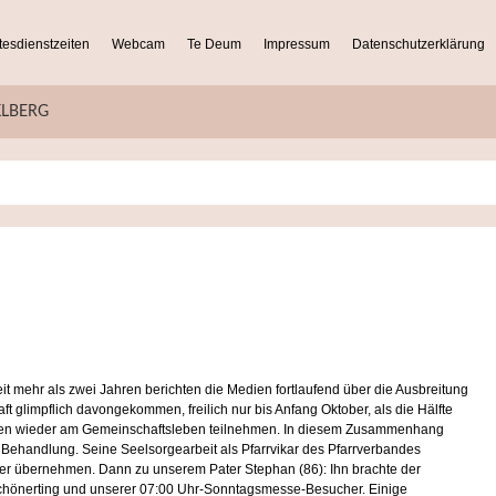
tesdienstzeiten
Webcam
Te Deum
Impressum
Datenschutzerklärung
KLBERG
it mehr als zwei Jahren berichten die Medien fortlaufend über die Ausbreitung
 glimpflich davongekommen, freilich nur bis Anfang Oktober, als die Hälfte
 durften wieder am Gemeinschaftsleben teilnehmen. In diesem Zusammenhang
in Behandlung. Seine Seelsorgearbeit als Pfarrvikar des Pfarrverbandes
der übernehmen. Dann zu unserem Pater Stephan (86): Ihn brachte der
Schönerting und unserer 07:00 Uhr-Sonntagsmesse-Besucher. Einige