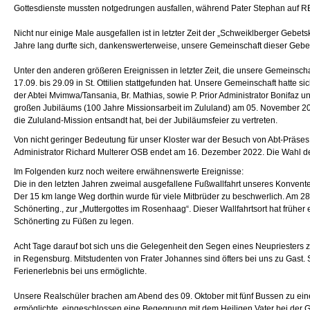
Gottesdienste mussten notgedrungen ausfallen, während Pater Stephan auf R
Nicht nur einige Male ausgefallen ist in letzter Zeit der „Schweiklberger Gebe
Jahre lang durfte sich, dankenswerterweise, unsere Gemeinschaft dieser Gebet
Unter den anderen größeren Ereignissen in letzter Zeit, die unsere Gemeinscha
17.09. bis 29.09 in St. Ottilien stattgefunden hat. Unsere Gemeinschaft hatte
der Abtei Mvimwa/Tansania, Br. Mathias, sowie P. Prior Administrator Bonifaz 
großen Jubiläums (100 Jahre Missionsarbeit im Zululand) am 05. November 2022,
die Zululand-Mission entsandt hat, bei der Jubiläumsfeier zu vertreten.
Von nicht geringer Bedeutung für unser Kloster war der Besuch von Abt-Präse
Administrator Richard Multerer OSB endet am 16. Dezember 2022. Die Wahl d
Im Folgenden kurz noch weitere erwähnenswerte Ereignisse:
Die in den letzten Jahren zweimal ausgefallene Fußwallfahrt unseres Konventes
Der 15 km lange Weg dorthin wurde für viele Mitbrüder zu beschwerlich. Am 28.
Schönerting., zur „Muttergottes im Rosenhaag“. Dieser Wallfahrtsort hat frühe
Schönerting zu Füßen zu legen.
Acht Tage darauf bot sich uns die Gelegenheit den Segen eines Neupriesters zu
in Regensburg. Mitstudenten von Frater Johannes sind öfters bei uns zu Gast. S
Ferienerlebnis bei uns ermöglichte.
Unsere Realschüler brachen am Abend des 09. Oktober mit fünf Bussen zu ein
ermöglichte, eingeschlossen eine Begegnung mit dem Heiligen Vater bei der 