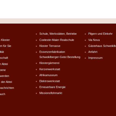
Schule, Werkstätten, Betriebe
Pilgern und Einkehr
 Kloster
Coelestin-Maier-Realschule
Via Nova
en für Sie
Kloster Terrasse
Gästehaus Schweiklb
ität
Essenzenfabrikation
Anfahrt
Schweiklberger-Geist Bestellung
schaft
Impressum
Klostergärtnerei
r Abtei
Kerzenwerkstatt
rbene
Afrikamuseum
werden
Elektrowerkstatt
 der Abtei
Erneuerbare Energie
nachrichten
Missionsflohmarkt
auch