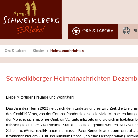
ORA & LABORA
PI
Heimatnachrichten
Ora & Labora
Kloster
Schweiklberger Heimatnachrichten Dezemb
Liebe Mitbrüder, Freunde und Wohltäter!
Das Jahr des Herrn 2022 neigt sich dem Ende zu und es wird Zeit, die Ereignis
des Covid19 Virus, von der Corona-Pandemie also, die viele Menschen hart get
der Mönche sich mit einer Omikron Variante infizierte und sie sich in Isolat
müssen gleich noch zwei weitere Krankheitsfälle angeführt werden: Kurz vor dem
Schöllnach/Außernzell/Riggerding musste Pater Benedikt aufgeben, erfreulich
Krankenbruder am 23.08. ins Klinikum Passau, da eine Herzoperation (Herzk