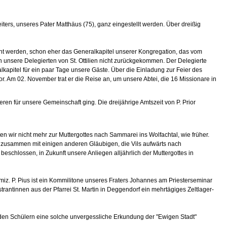
iters, unseres Pater Matthäus (75), ganz eingestellt werden. Über dreißig
ähnt werden, schon eher das Generalkapitel unserer Kongregation, das vom
nn unsere Delegierten von St. Ottilien nicht zurückgekommen. Der Delegierte
kapitel für ein paar Tage unsere Gäste. Über die Einladung zur Feier des
r. Am 02. November trat er die Reise an, um unsere Abtei, die 16 Missionare in
n für unsere Gemeinschaft ging. Die dreijährige Amtszeit von P. Prior
n wir nicht mehr zur Muttergottes nach Sammarei ins Wolfachtal, wie früher.
n, zusammen mit einigen anderen Gläubigen, die Vils aufwärts nach
eschlossen, in Zukunft unsere Anliegen alljährlich der Muttergottes in
imiz. P. Pius ist ein Kommilitone unseres Fraters Johannes am Priesterseminar
trantinnen aus der Pfarrei St. Martin in Deggendorf ein mehrtägiges Zeltlager-
den Schülern eine solche unvergessliche Erkundung der "Ewigen Stadt"