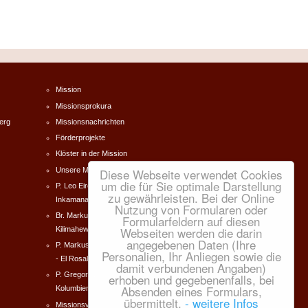
Mission
Missionsprokura
erg
Missionsnachrichten
Förderprojekte
Klöster in der Mission
Unsere Missionare
Diese Webseite verwendet Cookies
um die für Sie optimale Darstellung
P. Leo Eireiner Südafrika -
zu gewährleisten. Bei der Online
Inkamana
Nutzung von Formularen oder
Br. Markus Forster Tanzania -
Formularfeldern auf diesen
Webseiten werden die darin
Kilimahewa
angegebenen Daten (Ihre
P. Markus Dworschak Kolumbien
Personalien, Ihr Anliegen sowie die
- El Rosal
damit verbundenen Angaben)
P. Gregor Norbert Zeilinger
erhoben und gegebenenfalls, bei
Absenden eines Formulars,
Kolumbien - El Rosal
übermittelt.
- weitere Infos
Missionsverein e.V.