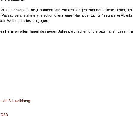
Vilshofen/Donau: Die „Chorifeen“ aus Alkofen sangen eher herbstliche Lieder, der 
ssau veranstaltete, wie schon öfters, eine “Nacht der Lichter“ in unserer Abteiki
n, dem Weihnachtsfest entgegen.
des Herrn an allen Tagen des neuen Jahres, wünschen und erbitten allen Leserin
rs in Schweiklberg
l OSB