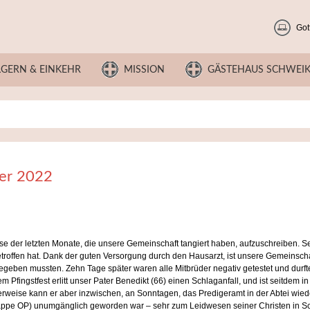
Got
LGERN & EINKEHR
MISSION
GÄSTEHAUS SCHWEI
er 2022
se der letzten Monate, die unsere Gemeinschaft tangiert haben, aufzuschreiben. Se
roffen hat. Dank der guten Versorgung durch den Hausarzt, ist unsere Gemeinschaft
ion begeben mussten. Zehn Tage später waren alle Mitbrüder negativ getestet und
 Pfingstfest erlitt unser Pater Benedikt (66) einen Schlaganfall, und ist seitdem 
erweise kann er aber inzwischen, an Sonntagen, das Predigeramt in der Abtei wie
lappe OP) unumgänglich geworden war – sehr zum Leidwesen seiner Christen in 