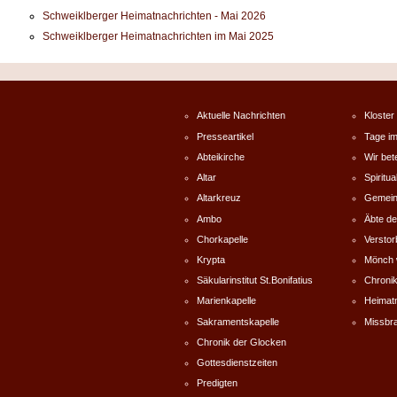
Schweiklberger Heimatnachrichten - Mai 2026
Schweiklberger Heimatnachrichten im Mai 2025
Aktuelle Nachrichten
Kloster
Presseartikel
Tage im
Abteikirche
Wir bet
Altar
Spiritual
Altarkreuz
Gemein
Ambo
Äbte de
Chorkapelle
Versto
Krypta
Mönch 
Säkularinstitut St.Bonifatius
Chronik
Marienkapelle
Heimat
Sakramentskapelle
Missbr
Chronik der Glocken
Gottesdienstzeiten
Predigten