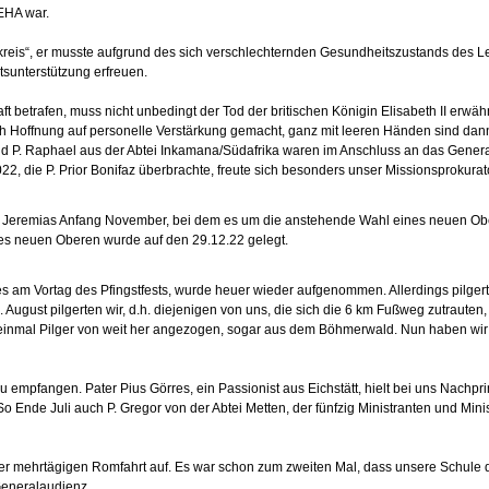
EHA war.
tskreis“, er musste aufgrund des sich verschlechternden Gesundheitszustands des Le
sunterstützung erfreuen.
ft betrafen, muss nicht unbedingt der Tod der britischen Königin Elisabeth II erw
 sich Hoffnung auf personelle Verstärkung gemacht, ganz mit leeren Händen sind da
und P. Raphael aus der Abtei Inkamana/Südafrika waren im Anschluss an das General
 die P. Prior Bonifaz überbrachte, freute sich besonders unser Missionsprokurato
s Jeremias Anfang November, bei dem es um die anstehende Wahl eines neuen Obere
es neuen Oberen wurde auf den 29.12.22 gelegt.
 am Vortag des Pfingstfests, wurde heuer wieder aufgenommen. Allerdings pilgerte
 August pilgerten wir, d.h. diejenigen von uns, die sich die 6 km Fußweg zutraute
r einmal Pilger von weit her angezogen, sogar aus dem Böhmerwald. Nun haben wir b
 empfangen. Pater Pius Görres, ein Passionist aus Eichstätt, hielt bei uns Nachpr
o Ende Juli auch P. Gregor von der Abtei Metten, der fünfzig Ministranten und Minis
er mehrtägigen Romfahrt auf. Es war schon zum zweiten Mal, dass unsere Schule 
Generalaudienz.