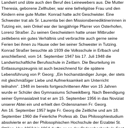
Landwirt und übte auch den Beruf des Leinewebers aus. Die Mutter
Theresia, geborene Zellhuber, war eine tiefreligiöse Frau und den
Kindern eine gute Mutter. Konrad hatte acht Geschwister. Eine
Schwester trat als Sr. Laurentia bei den Missionsbenediktinerinnen in
Tutzing ein, sein Onkel war der langjährige Pfarrer von Osterhofen,
Lorenz Straßer. Zu seinen Geschwistern hatte unser Mitbruder
zeitlebens ein gutes Verhältnis und verbrachte auch gerne seine
Ferien bei ihnen zu Hause oder bei seiner Schwester in Tutzing.
Konrad Straßer besuchte ab 1939 die Volksschule in Erlbach und
anschließend, vom 14. September 1947 bis 17. Juli 1948 die
Landwirtschaftliche Berufsschule in Zeitlarn. Die Beurteilung im
Entlassungszeugnis ist auch bezeichnend für die spätere
Lebensführung von P. Georg: „Ein hochanständiger Junge, der stets
mit gleichmäßiger Liebe und Aufmerksamkeit am Unterricht
teilnahm“. 1948 im bereits fortgeschrittenen Alter von 15 Jahren
wurde er Schüler des Gymnasiums Schweiklberg. Nach Beendigung
seiner Gymnasialzeit trat er am 15. September 1956 in das Noviziat
unserer Abtei ein und erhielt den Ordensnamen Fr. Georg.
Am 16. September 1957 legte Fr. Georg die Zeitliche und am 18.
September 1960 die Feierliche Profess ab. Das Philosophiestudium
absolvierte er an der Philosophischen Hochschule der Erzabtei St.