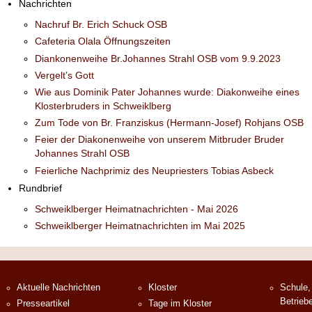
Nachrichten
Nachruf Br. Erich Schuck OSB
Cafeteria Olala Öffnungszeiten
Diankonenweihe Br.Johannes Strahl OSB vom 9.9.2023
Vergelt’s Gott
Wie aus Dominik Pater Johannes wurde: Diakonweihe eines
Klosterbruders in Schweiklberg
Zum Tode von Br. Franziskus (Hermann-Josef) Rohjans OSB
Feier der Diakonenweihe von unserem Mitbruder Bruder
Johannes Strahl OSB
Feierliche Nachprimiz des Neupriesters Tobias Asbeck
Rundbrief
Schweiklberger Heimatnachrichten - Mai 2026
Schweiklberger Heimatnachrichten im Mai 2025
Aktuelle Nachrichten
Kloster
Schule,
Betrieb
Presseartikel
Tage im Kloster