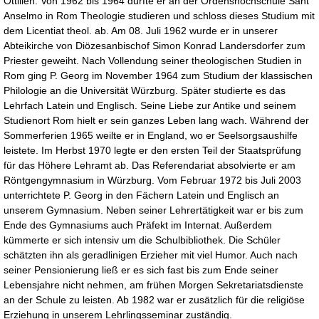
Ottilien. Von 1962 bis 1964 durfte er an der Ordenshochschule Sant
Anselmo in Rom Theologie studieren und schloss dieses Studium mit
dem Licentiat theol. ab. Am 08. Juli 1962 wurde er in unserer
Abteikirche von Diözesanbischof Simon Konrad Landersdorfer zum
Priester geweiht. Nach Vollendung seiner theologischen Studien in
Rom ging P. Georg im November 1964 zum Studium der klassischen
Philologie an die Universität Würzburg. Später studierte es das
Lehrfach Latein und Englisch. Seine Liebe zur Antike und seinem
Studienort Rom hielt er sein ganzes Leben lang wach. Während der
Sommerferien 1965 weilte er in England, wo er Seelsorgsaushilfe
leistete. Im Herbst 1970 legte er den ersten Teil der Staatsprüfung
für das Höhere Lehramt ab. Das Referendariat absolvierte er am
Röntgengymnasium in Würzburg. Vom Februar 1972 bis Juli 2003
unterrichtete P. Georg in den Fächern Latein und Englisch an
unserem Gymnasium. Neben seiner Lehrertätigkeit war er bis zum
Ende des Gymnasiums auch Präfekt im Internat. Außerdem
kümmerte er sich intensiv um die Schulbibliothek. Die Schüler
schätzten ihn als geradlinigen Erzieher mit viel Humor. Auch nach
seiner Pensionierung ließ er es sich fast bis zum Ende seiner
Lebensjahre nicht nehmen, am frühen Morgen Sekretariatsdienste
an der Schule zu leisten. Ab 1982 war er zusätzlich für die religiöse
Erziehung in unserem Lehrlingsseminar zuständig.