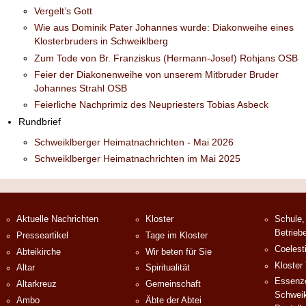
Vergelt’s Gott
Wie aus Dominik Pater Johannes wurde: Diakonweihe eines
Klosterbruders in Schweiklberg
Zum Tode von Br. Franziskus (Hermann-Josef) Rohjans OSB
Feier der Diakonenweihe von unserem Mitbruder Bruder
Johannes Strahl OSB
Feierliche Nachprimiz des Neupriesters Tobias Asbeck
Rundbrief
Schweiklberger Heimatnachrichten - Mai 2026
Schweiklberger Heimatnachrichten im Mai 2025
Aktuelle Nachrichten
Kloster
Schule,
Betrieb
Presseartikel
Tage im Kloster
Coelest
Abteikirche
Wir beten für Sie
Kloster
Altar
Spiritualität
Essenze
Altarkreuz
Gemeinschaft
Schweik
Ambo
Äbte der Abtei