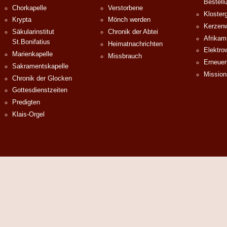
Bestell
Chorkapelle
Verstorbene
Klosterg
Krypta
Mönch werden
Kerzenw
Säkularinstitut
Chronik der Abtei
Afrika
St.Bonifatius
Heimatnachrichten
Elektro
Marienkapelle
Missbrauch
Erneuer
Sakramentskapelle
Mission
Chronik der Glocken
Gottesdienstzeiten
Predigten
Klais-Orgel