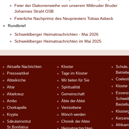
Feier der Diakonenweihe von unserem Mitbruder Bruder
Johannes Strahl OSB
Feierliche Nachprimiz des Neupriesters Tobias Asbeck
Rundbrief
Schweiklberger Heimatnachrichten - Mai 2026
Schweiklberger Heimatnachrichten im Mai 2025
Aktuelle Nachrichten
Kloster
Schule,
Betrieb
Presseartikel
Tage im Kloster
Coelest
Abteikirche
Wir beten für Sie
Kloster
Altar
Spiritualität
Essenze
Altarkreuz
Gemeinschaft
Schweik
Ambo
Äbte der Abtei
Bestell
Chorkapelle
Verstorbene
Klosterg
Krypta
Mönch werden
Kerzenw
Säkularinstitut
Chronik der Abtei
Afrika
St.Bonifatius
Heimatnachrichten