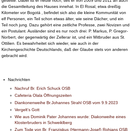
gesellte. Dabei ist er heute noch, seit er von 2009 und 2011 an auch
die Gesamtleitung des Hauses innehat. In El Rosal, etwa dreißig
Kilometer vor Bogotá , befindet sich also die kleine Kommunität von
elf Personen, ein Teil schon etwas älter, wie seine Dächer, und ein
Teil noch jung. Dazu gehört eine zeitliche Professe, zwei Novizen und
ein Postulant. Ausländer sind es nur noch drei: P. Markus, P. Gregor-
Norbert, der gegenwärtig der Zellerar ist, und ein Mitbruder aus St.
Ottilien. Es bewahrheitet sich wieder, wie auch in der
Kirchengeschichte Deutschlands, daß der Glaube stets von anderen
gebracht wird.
Nachrichten
Nachruf Br. Erich Schuck OSB
Cafeteria Olala Öffnungszeiten
Diankonenweihe Br.Johannes Strahl OSB vom 9.9.2023
Vergelt’s Gott
Wie aus Dominik Pater Johannes wurde: Diakonweihe eines
Klosterbruders in Schweiklberg
Zum Tode von Br. Franziskus (Hermann-Josef) Rohjans OSB