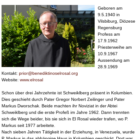
Geboren am
9.5.1940 in
Vilsbiburg, Diözese
Regensburg
Profess am
17.9.1962
Priesterweihe am
10.9.1967
Aussendung am
28.9.1969
Kontakt:
prior@benediktinoselrosal.org
Website:
www.elrosal
Schon über drei Jahrzehnte ist Schweiklberg präsent in Kolumbien.
Dies geschieht durch Pater Gregor Norbert Zeilinger und Pater
Markus Dworschak. Beide machten ihr Noviziat in der Abtei
Schweiklberg und die erste Profeß im Jahre 1962. Dann trennten
sich die Wege beider, bis sie sich in El Rosal wieder trafen, wo P.
Markus seit 1977 arbeitete.
Nach sieben Jahren Tätigkeit in der Erziehung, in Venezuela, wurde
P. Markus in das abhängige Haus in Kolumbien geschickt. Dort war