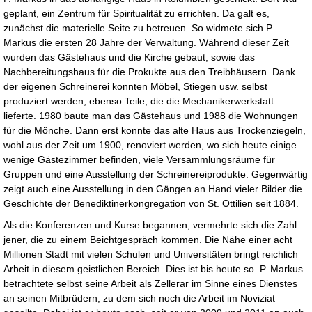
geplant, ein Zentrum für Spiritualität zu errichten. Da galt es,
zunächst die materielle Seite zu betreuen. So widmete sich P.
Markus die ersten 28 Jahre der Verwaltung. Während dieser Zeit
wurden das Gästehaus und die Kirche gebaut, sowie das
Nachbereitungshaus für die Prokukte aus den Treibhäusern. Dank
der eigenen Schreinerei konnten Möbel, Stiegen usw. selbst
produziert werden, ebenso Teile, die die Mechanikerwerkstatt
lieferte. 1980 baute man das Gästehaus und 1988 die Wohnungen
für die Mönche. Dann erst konnte das alte Haus aus Trockenziegeln,
wohl aus der Zeit um 1900, renoviert werden, wo sich heute einige
wenige Gästezimmer befinden, viele Versammlungsräume für
Gruppen und eine Ausstellung der Schreinereiprodukte. Gegenwärtig
zeigt auch eine Ausstellung in den Gängen an Hand vieler Bilder die
Geschichte der Benediktinerkongregation von St. Ottilien seit 1884.
Als die Konferenzen und Kurse begannen, vermehrte sich die Zahl
jener, die zu einem Beichtgespräch kommen. Die Nähe einer acht
Millionen Stadt mit vielen Schulen und Universitäten bringt reichlich
Arbeit in diesem geistlichen Bereich. Dies ist bis heute so. P. Markus
betrachtete selbst seine Arbeit als Zellerar im Sinne eines Dienstes
an seinen Mitbrüdern, zu dem sich noch die Arbeit im Noviziat