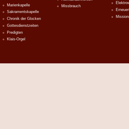
Elektro
Marienkapelle
Missbrauch
Erneuer
Sakramentskapelle
Mission
Chronik der Glocken
Gottesdienstzeiten
Predigten
Klais-Orgel