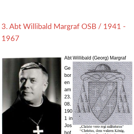
3. Abt Willibald Margraf OSB / 1941 -
1967
Abt Willibald (Georg) Margraf
Ge
bor
en
am
23.
08.
190
1 in
Jos
hof