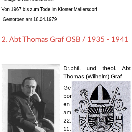
Von 1967 bis zum Tode im Kloster Mallersdorf
Gestorben am 18.04.1979
2. Abt Thomas Graf OSB / 1935 - 1941
Dr.phil. und theol. Abt
Thomas (Wilhelm) Graf
Ge
bor
en
am
22.
11.