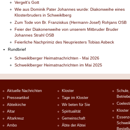
Vergelt’s Gott
Wie aus Dominik Pater Johannes wurde: Diakonweihe eines
Klosterbruders in Schweiklberg
Zum Tode von Br. Franziskus (Hermann-Josef) Rohjans OSB
Feier der Diakonenweihe von unserem Mitbruder Bruder
Johannes Strahl OSB
Feierliche Nachprimiz des Neupriesters Tobias Asbeck
Rundbrief
Schweiklberger Heimatnachrichten - Mai 2026
Schweiklberger Heimatnachrichten im Mai 2025
Aktuelle Nachrichten
Kloster
Schule,
Betrieb
Presseartikel
Tage im Kloster
Coelest
Abteikirche
Wir beten für Sie
Kloster
Altar
Spiritualität
Essenze
Altarkreuz
Gemeinschaft
Schweik
Ambo
Äbte der Abtei
Bestell