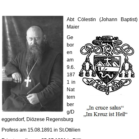
Abt Cölestin (Johann Baptist)
Maier
Ge
bor
en
am
9.6.
187
1 in
Nat
tern
ber
g/D
eggendorf, Diözese Regensburg
Profess am 15.08.1891 in St.Ottilien