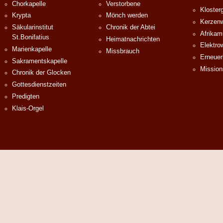
Chorkapelle
Verstorbene
Klosterg
Krypta
Mönch werden
Kerzenw
Säkularinstitut
Chronik der Abtei
Afrika
St.Bonifatius
Heimatnachrichten
Elektro
Marienkapelle
Missbrauch
Erneuer
Sakramentskapelle
Mission
Chronik der Glocken
Gottesdienstzeiten
Predigten
Klais-Orgel