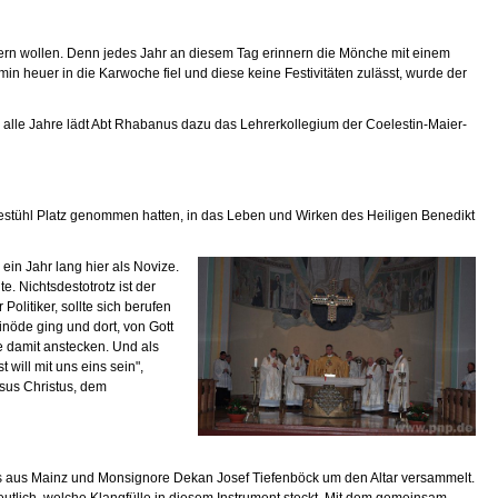
iern wollen. Denn jedes Jahr an diesem Tag erinnern die Mönche mit einem
 heuer in die Karwoche fiel und diese keine Festivitäten zulässt, wurde der
e alle Jahre lädt Abt Rhabanus dazu das Lehrerkollegium der Coelestin-Maier-
estühl Platz genommen hatten, in das Leben und Wirken des Heiligen Benedikt
ein Jahr lang hier als Novize.
. Nichtsdestotrotz ist der
olitiker, sollte sich berufen
inöde ging und dort, von Gott
e damit anstecken. Und als
 will mit uns eins sein",
esus Christus, dem
ss aus Mainz und Monsignore Dekan Josef Tiefenböck um den Altar versammelt.
utlich, welche Klangfülle in diesem Instrument steckt. Mit dem gemeinsam