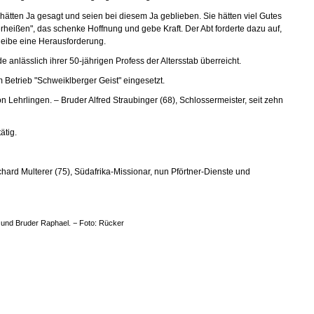
hätten Ja gesagt und seien bei diesem Ja geblieben. Sie hätten viel Gutes
heißen", das schenke Hoffnung und gebe Kraft. Der Abt forderte dazu auf,
leibe eine Herausforderung.
anlässlich ihrer 50-jährigen Profess der Altersstab überreicht.
m Betrieb "Schweiklberger Geist" eingesetzt.
on Lehrlingen. – Bruder Alfred Straubinger (68), Schlossermeister, seit zehn
ätig.
chard Multerer (75), Südafrika-Missionar, nun Pförtner-Dienste und
us und Bruder Raphael. − Foto: Rücker