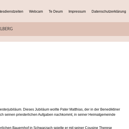
tesdienstzeiten
Webcam
Te Deum
Impressum
Datenschutzerklärung
KLBERG
esterjubiläum. Dieses Jubiläum wollte Pater Matthias, der in der Benediktiner
noch seinen priesterlichen Aufgaben nachkommt, in seiner Heimatgemeinde
terlichen Bauernhof in Schwarzach spielte er mit seiner Cousine Therese