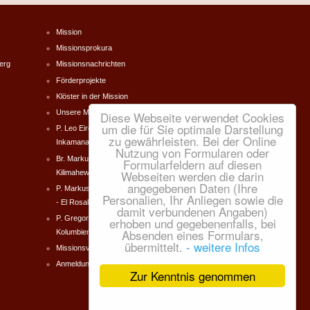
Mission
Missionsprokura
erg
Missionsnachrichten
Förderprojekte
Klöster in der Mission
Unsere Missionare
Diese Webseite verwendet Cookies
um die für Sie optimale Darstellung
P. Leo Eireiner Südafrika -
zu gewährleisten. Bei der Online
Inkamana
Nutzung von Formularen oder
Br. Markus Forster Tanzania -
Formularfeldern auf diesen
Webseiten werden die darin
Kilimahewa
angegebenen Daten (Ihre
P. Markus Dworschak Kolumbien
Personalien, Ihr Anliegen sowie die
- El Rosal
damit verbundenen Angaben)
P. Gregor Norbert Zeilinger
erhoben und gegebenenfalls, bei
Absenden eines Formulars,
Kolumbien - El Rosal
übermittelt.
- weitere Infos
Missionsverein e.V.
Anmeldung
Zur Kenntnis genommen