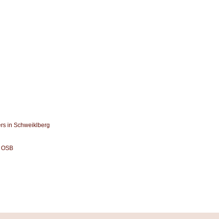
rs in Schweiklberg
l OSB