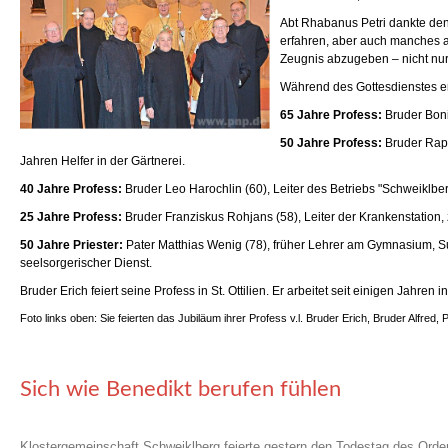
Abt Rhabanus Petri dankte den 
erfahren, aber auch manches a
Zeugnis abzugeben – nicht nur 
Während des Gottesdienstes erf
65 Jahre Profess:
Bruder Bonif
50 Jahre Profess:
Bruder Rapha
Jahren Helfer in der Gärtnerei.
40 Jahre Profess:
Bruder Leo Harochlin (60), Leiter des Betriebs "Schweiklberg
25 Jahre Profess:
Bruder Franziskus Rohjans (58), Leiter der Krankenstation, z
50 Jahre Priester:
Pater Matthias Wenig (78), früher Lehrer am Gymnasium, Subp
seelsorgerischer Dienst.
Bruder Erich feiert seine Profess in St. Ottilien. Er arbeitet seit einigen Jahren 
Foto links oben: Sie feierten das Jubiläum ihrer Profess v.l. Bruder Erich, Bruder Alfr
Sich wie Benedikt berufen fühlen
Klostergemeinschaft Schweiklberg feierte gestern den Todestag des Ord