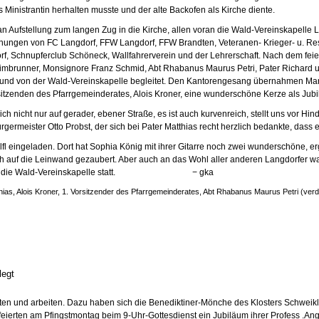
ls Ministrantin herhalten musste und der alte Backofen als Kirche diente.
ufstellung zum langen Zug in die Kirche, allen voran die Wald-Vereinskapelle La
ungen von FC Langdorf, FFW Langdorf, FFW Brandten, Veteranen- Krieger- u. Res
, Schnupferclub Schöneck, Wallfahrerverein und der Lehrerschaft. Nach dem feierl
Limbrunner, Monsignore Franz Schmid, Abt Rhabanus Maurus Petri, Pater Richard u
f und von der Wald-Vereinskapelle begleitet. Den Kantorengesang übernahmen Mar
tzenden des Pfarrgemeinderates, Alois Kroner, eine wunderschöne Kerze als Jubil
 nicht nur auf gerader, ebener Straße, es ist auch kurvenreich, stellt uns vor Hind
ermeister Otto Probst, der sich bei Pater Matthias recht herzlich bedankte, dass er 
l eingeladen. Dort hat Sophia König mit ihrer Gitarre noch zwei wunderschöne, er
ach auf die Leinwand gezaubert. Aber auch an das Wohl aller anderen Langdorfer
tung durch die Wald-Vereinskapelle statt. − gka
tthias, Alois Kroner, 1. Vorsitzender des Pfarrgemeinderates, Abt Rhabanus Maurus Petri (ve
legt
en und arbeiten. Dazu haben sich die Benediktiner-Mönche des Klosters Schweiklbe
n feierten am Pfingstmontag beim 9-Uhr-Gottesdienst ein Jubiläum ihrer Profess 