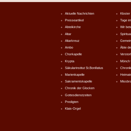
Aktuelle Nachrichten
Kloster
Presseartikel
Tage im
Abteikirche
Wir bet
Altar
Spiritual
Altarkreuz
Gemein
Ambo
Äbte de
Chorkapelle
Versto
Krypta
Mönch 
Säkularinstitut St.Bonifatius
Chronik
Marienkapelle
Heimat
Sakramentskapelle
Missbr
Chronik der Glocken
Gottesdienstzeiten
Predigten
Klais-Orgel