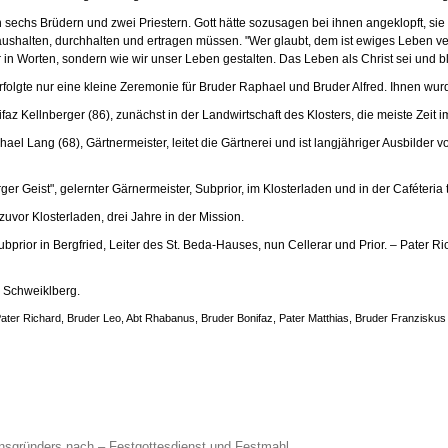
sechs Brüdern und zwei Priestern. Gott hätte sozusagen bei ihnen angeklopft, sie 
ushalten, durchhalten und ertragen müssen. "Wer glaubt, dem ist ewiges Leben ver
in Worten, sondern wie wir unser Leben gestalten. Das Leben als Christ sei und b
olgte nur eine kleine Zeremonie für Bruder Raphael und Bruder Alfred. Ihnen wurde 
az Kellnberger (86), zunächst in der Landwirtschaft des Klosters, die meiste Zeit i
el Lang (68), Gärtnermeister, leitet die Gärtnerei und ist langjähriger Ausbilder v
er Geist", gelernter Gärnermeister, Subprior, im Klosterladen und in der Caféteria t
uvor Klosterladen, drei Jahre in der Mission.
rior in Bergfried, Leiter des St. Beda-Hauses, nun Cellerar und Prior. – Pater Ri
in Schweiklberg.
ed, Pater Richard, Bruder Leo, Abt Rhabanus, Bruder Bonifaz, Pater Matthias, Bruder Franzisk
ensgründers nach – Festgottesdienst und Festmahl