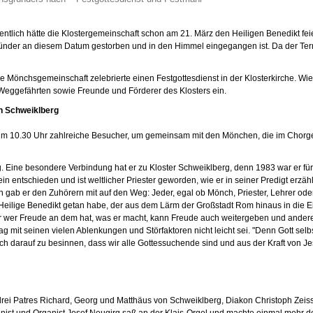
entlich hätte die Klostergemeinschaft schon am 21. März den Heiligen Benedikt fe
ünder an diesem Datum gestorben und in den Himmel eingegangen ist. Da der Termin
e Mönchsgemeinschaft zelebrierte einen Festgottesdienst in der Klosterkirche. Wi
r, Weggefährten sowie Freunde und Förderer des Klosters ein.
in Schweiklberg
n, um 10.30 Uhr zahlreiche Besucher, um gemeinsam mit den Mönchen, die im Chorg
 Eine besondere Verbindung hat er zu Kloster Schweiklberg, denn 1983 war er für 
ntschieden und ist weltlicher Priester geworden, wie er in seiner Predigt erzählte
 gab er den Zuhörern mit auf den Weg: Jeder, egal ob Mönch, Priester, Lehrer oder P
r Heilige Benedikt getan habe, der aus dem Lärm der Großstadt Rom hinaus in die E
ur wer Freude an dem hat, was er macht, kann Freude auch weitergeben und ander
ag mit seinen vielen Ablenkungen und Störfaktoren nicht leicht sei. "Denn Gott selbst
ch darauf zu besinnen, dass wir alle Gottessuchende sind und aus der Kraft von J
drei Patres Richard, Georg und Matthäus von Schweiklberg, Diakon Christoph Zei
ist und Organist Josef Neugirg saß an der Klais-Orgel und machte einmal mehr de