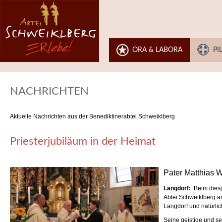
ORA & LABORA
PI
NACHRICHTEN
Aktuelle Nachrichten aus der Benediktinerabtei Schweiklberg
Priesterjubiläum in der Heimat
Pater Matthias W
Langdorf:
Beim diesjä
Abtei Schweiklberg a
Langdorf und natürlic
Seine geistige und se