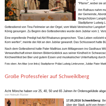
"Pfarrer", wobei sie a
Am Rathaus nahm man A
der Gemeinde, Abordn
Bergschützen Langdorf
Stadtpfarrer Ludwig 
Gottesdienst von Tina Feilmeier an der Orgel, vom Wald-Vereinschor Langdor
König gesungen. Zu Beginn des Gottesdienstes wurde dem Jubilar vom 1. Vorsi
Eine ergreifende Predigt hat Abt Rhabanus gesprochen. "Das Leben vollzieht sich
Korn werfen", meinte der Abt an den Jubilar gewandt. Das Schlusswort hatte Bürg
Nach dem Gottesdienst hatte Pater Matthias zum Mittagessen ins Gasthaus Wölf
Verwandtschaft einen kleinen Bilderrückblick aus seiner Kindheit in Schwarz
Kirchweihfest bei Bier und gutem Essen und musikalischer Unterhal
Foto oben: Am Altar (von links) Stadtpfarrer Prälat Ludwig Limbrunner, Jubilar Pater Ma
Große Professfeier auf Schweiklberg
Acht Mönche haben vor 25, 40, 50 und 65 Jahren ihr Ordensgelübde abge
vo
n Helmuth Rücker
17.05.2016 Schweiklberg:
Bet
über der Stadt, acht von ihne