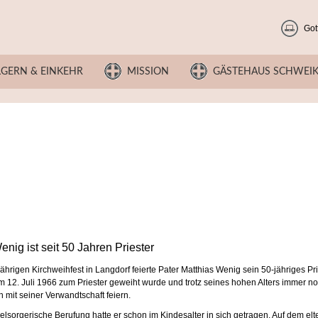
Got
LGERN & EINKEHR
MISSION
GÄSTEHAUS SCHWEI
enig ist seit 50 Jahren Priester
hrigen Kirchweihfest in Langdorf feierte Pater Matthias Wenig sein 50-jähriges Pri
m 12. Juli 1966 zum Priester geweiht wurde und trotz seines hohen Alters immer 
h mit seiner Verwandtschaft feiern.
elsorgerische Berufung hatte er schon im Kindesalter in sich getragen. Auf dem el