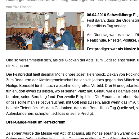
von Elke Fischer
06.04.2016 Schweiklberg:
Eig
Fest daran, dass der Ordensgr
Benediktus-Tag verlegt.
Am Dienstag war es so weit: Di
Realschule, Priester, Politike
Festprediger war als Novize 
Und so versammelten sich, als die Glocken der Abtei zum Gottesdienst riefe
einzutauchen.
Die Festpredigt hielt diesmal Monsignore Josef Tiefenböck, Dekan von Pocking.
Zum Bedauern der Klostergemeinschaft hat er sich jedoch gegen das Mönch sein e
Heilige Benedikt für ihn auch weiterhin ein großes Vorbild. Drei Grundgedanken
fühlen, dort etwas zu leisten, wo er seinen Platz hat. Genau wie es damals de
berufen, seine Berufung fand. Der zweite Eckpfeiler: Die Freude am Leben. N
drittes sollte man selbst versuchen, mit Gott eins zu sein, auch wenn das im Allt
betonte Tiefenböck. Mit dem Gedanken, dass der Benediktus-Tag Quelle sei, si
Auferstandenen, schöpfen, schloss er seine Predigt.
Drei-Gänge-Menü im Refektorium
Zelebriert wurde die Messe von Abt Rhabanus, als Konzelebranten waren die 
Patres und Brüder ließen lateinische Gesänge erklingen. Der Windorfer Kompon