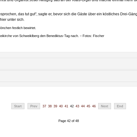
ochen, das tut gut", sagte er, bevor sich die Gäste über ein köstliches Drei-Gän
ier unter sich.
nchen festlich bewirtet.
teikirche von Schweiklberg den Benediktus-Tag nach. − Fotos: Fischer
Start
Prev
37
38
39
40
41
42
43
44
45
46
Next
End
Page 42 of 48