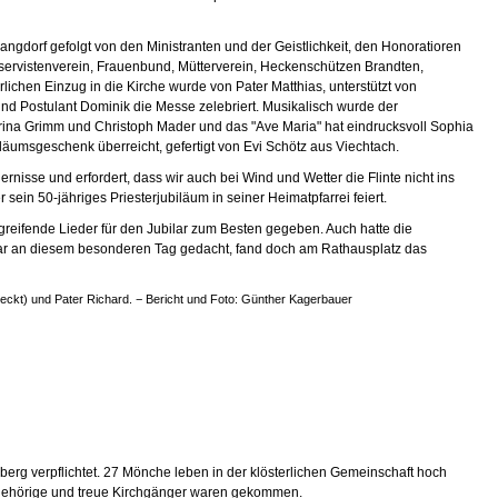
ngdorf gefolgt von den Ministranten und der Geistlichkeit, den Honoratioren
ervistenverein, Frauenbund, Mütterverein, Heckenschützen Brandten,
ichen Einzug in die Kirche wurde von Pater Matthias, unterstützt von
nd Postulant Dominik die Messe zelebriert. Musikalisch wurde der
ina Grimm und Christoph Mader und das "Ave Maria" hat eindrucksvoll Sophia
äumsgeschenk überreicht, gefertigt von Evi Schötz aus Viechtach.
ernisse und erfordert, dass wir auch bei Wind und Wetter die Flinte nicht ins
sein 50-jähriges Priesterjubiläum in seiner Heimatpfarrei feiert.
greifende Lieder für den Jubilar zum Besten gegeben. Auch hatte die
 war an diesem besonderen Tag gedacht, fand doch am Rathausplatz das
rdeckt) und Pater Richard. − Bericht und Foto: Günther Kagerbauer
rg verpflichtet. 27 Mönche leben in der klösterlichen Gemeinschaft hoch
.Angehörige und treue Kirchgänger waren gekommen.