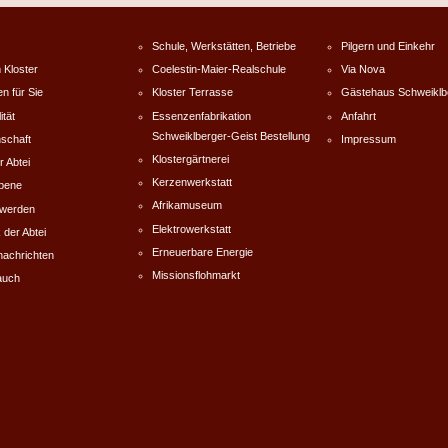
Schule, Werkstätten, Betriebe
Pilgern und Einkehr
 Kloster
Coelestin-Maier-Realschule
Via Nova
en für Sie
Kloster Terrasse
Gästehaus Schweiklb
ität
Essenzenfabrikation
Anfahrt
Schweiklberger-Geist Bestellung
schaft
Impressum
Klostergärtnerei
r Abtei
Kerzenwerkstatt
rbene
Afrikamuseum
werden
Elektrowerkstatt
 der Abtei
Erneuerbare Energie
nachrichten
Missionsflohmarkt
auch